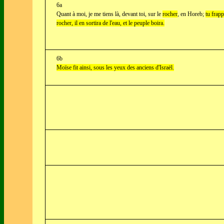
6a
Quant à moi, je me tiens là, devant toi, sur le
rocher
, en Horeb;
tu frapp
rocher, il en sortira de l'eau, et le peuple boira.
6b
Moïse fit ainsi, sous les yeux des anciens d'Israël.