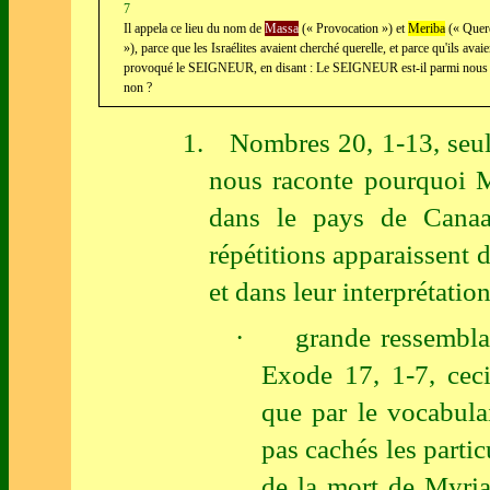
7
Il appela ce lieu du nom de
Massa
(« Provocation ») et
Meriba
(« Quere
»), parce que les Israélites avaient cherché querelle, et parce qu'ils avaie
provoqué le SEIGNEUR, en disant : Le SEIGNEUR est-il parmi nous
non ?
1.
Nombres 20, 1-13, seul
nous raconte pourquoi M
dans le pays de Canaa
répétitions apparaissent 
et dans leur interprétation
·
grande ressembl
Exode 17, 1-7, cec
que par le vocabula
pas cachés les partic
de la mort de Myria