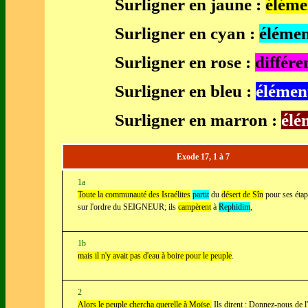
Surligner en jaune :
élém
Surligner en cyan :
élémen
Surligner en rose :
différ
Surligner en bleu :
élémen
Surligner en marron :
élé
Exode 17, 1 à 7
1a
Toute la communauté des Israélites
partit
du
désert de Sîn
pour ses étap
sur l'ordre du SEIGNEUR; ils
campèrent
à
Rephidim
,
1b
mais il n'y avait pas d'eau à boire pour le peuple
.
2
Alors le peuple chercha querelle à Moïse.
Ils dirent : Donnez-nous de l