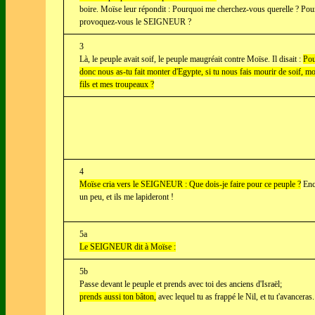
boire. Moïse leur répondit : Pourquoi me cherchez-vous querelle ? Pou
provoquez-vous le SEIGNEUR ?
3
Là, le peuple avait soif, le peuple maugréait contre Moïse. Il disait :
Pou
donc nous as-tu fait monter d'Egypte, si tu nous fais mourir de soif, m
fils et mes troupeaux ?
4
Moïse cria vers le SEIGNEUR : Que dois-je faire pour ce peuple ?
Enc
un peu, et ils me lapideront !
5a
Le SEIGNEUR dit à Moïse :
5b
Passe devant le peuple et prends avec toi des anciens d'Israël;
prends aussi ton bâton,
avec lequel tu as frappé le Nil, et tu t'avanceras.