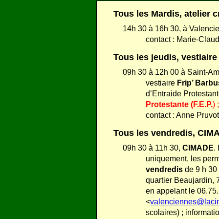
Tous les
Mardis, atelier c
14h 30 à 16h 30, à Valencien
contact : Marie-Clau
Tous les jeudis,
vestiaire
09h 30 à 12h 00 à Saint-Am
vestiaire
Frip’ Barb
d’Entraide Protestant
Protestante (F.E.P.
) 
contact : Anne Pruvo
Tous les vendredis, CIM
09h 30 à 11h 30,
CIMADE
.
uniquement, les per
vendredis
de 9 h 30 
quartier Beaujardin,
en appelant le 06.75.
<
valenciennes@laci
scolaires) ; informa