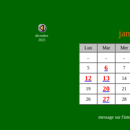
ja
décembre
2025
Lun
Mar
Mer
..
..
..
6
5
7
12
13
14
20
19
21
27
26
28
message sur l'intel