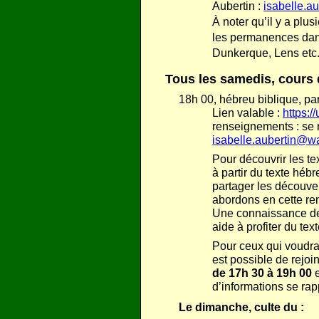
Aubertin :
isabelle.a
À noter qu’il y a plu
les permanences dans 
Dunkerque, Lens etc.)
Tous les samedis,
cours 
18h 00, hébreu biblique, pa
Lien valable :
https:
renseignements : se r
isabelle.aubertin@w
Pour découvrir les te
à partir du texte hébr
partager les découve
abordons en cette ren
Une connaissance de
aide à profiter du text
Pour ceux qui voudrai
est possible de rejoi
de 17h 30 à 19h 00
e
d’informations se rap
Le dimanche, culte du :