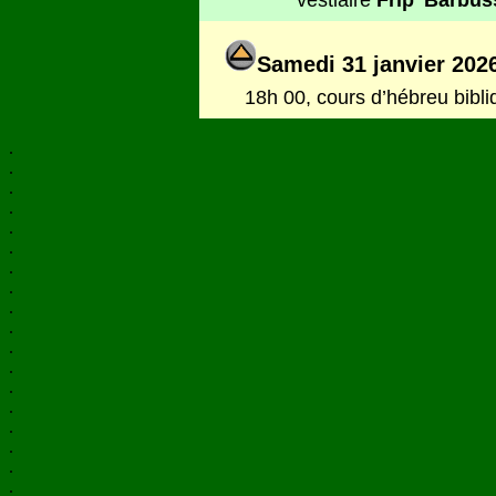
vestiaire
Frip’ Barbus
Samedi 31 janvier 202
18h 00, cours d’hébreu bibl
.
.
.
.
.
.
.
.
.
.
.
.
.
.
.
.
.
.